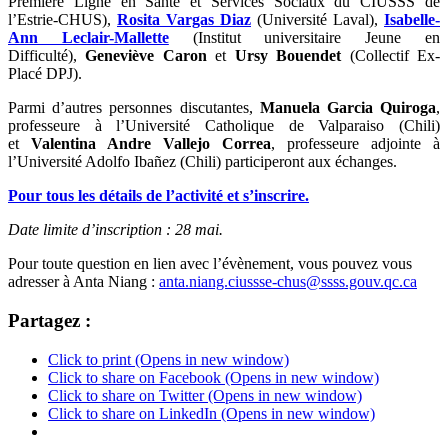
Première Ligne en Santé et Services Sociaux du CIUSSS de
l’Estrie-CHUS),
Rosita Vargas Diaz
(Université Laval),
Isabelle-
Ann Leclair-Mallette
(Institut universitaire Jeune en
Difficulté),
Geneviève Caron
et
Ursy Bouendet
(Collectif Ex-
Placé DPJ).
Parmi d’autres personnes discutantes,
Manuela Garcia Quiroga
,
professeure à l’Université Catholique de Valparaiso (Chili)
et
Valentina Andre Vallejo Correa
, professeure adjointe à
l’Université Adolfo Ibañez (Chili) participeront aux échanges.
Pour tous les détails de l’activité et s’inscrire.
Date limite d’inscription : 28 mai.
Pour toute question en lien avec l’évènement, vous pouvez vous
adresser à Anta Niang :
anta.niang.ciussse-chus@ssss.gouv.qc.ca
Partagez :
Click to print (Opens in new window)
Click to share on Facebook (Opens in new window)
Click to share on Twitter (Opens in new window)
Click to share on LinkedIn (Opens in new window)